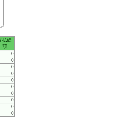
支払総
額
0
0
0
0
0
0
0
0
0
0