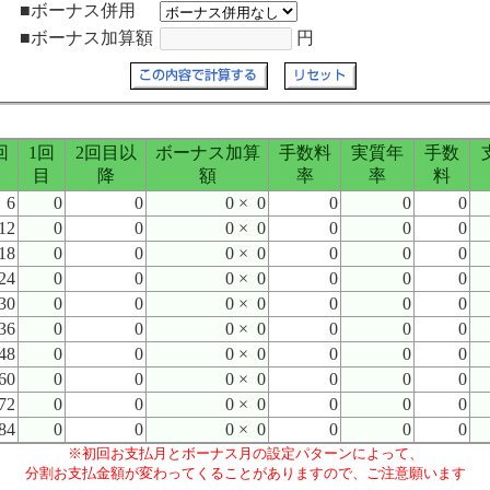
■ボーナス併用
■ボーナス加算額
円
回
1回
2回目以
ボーナス加算
手数料
実質年
手数
目
降
額
率
率
料
6
0
0
0 × 0
0
0
0
12
0
0
0 × 0
0
0
0
18
0
0
0 × 0
0
0
0
24
0
0
0 × 0
0
0
0
30
0
0
0 × 0
0
0
0
36
0
0
0 × 0
0
0
0
48
0
0
0 × 0
0
0
0
60
0
0
0 × 0
0
0
0
72
0
0
0 × 0
0
0
0
84
0
0
0 × 0
0
0
0
※初回お支払月とボーナス月の設定パターンによって、
分割お支払金額が変わってくることがありますので、ご注意願います