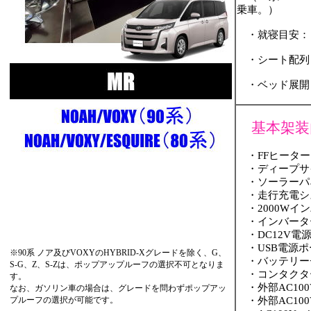
乗車。）
・就寝目安：
・シート配列
・ベッド展開
基本架装
・FFヒーター
・ディープサイ
・ソーラーパ
・走行充電シ
・2000Wイ
・インバータ
・DC12V電
・USB電源ポ
※90系 ノア及びVOXYのHYBRID-Xグレードを除く、G、
・バッテリー
S-G、Z、S-Zは、ポップアップルーフの選択不可となりま
・コンタクタ
す。
・外部AC10
なお、ガソリン車の場合は、グレードを問わずポップアッ
プルーフの選択が可能です。
・外部AC10