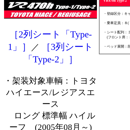
VR470h Typ
・登録区分：キャ
・乗車定員：８(
［2列シート「Type-
・シート配列：３
(フロント席：３
1」］
［3列シート
／
・ベッド展開：段
「Type-2」］
・架装対象車輌：トヨタ
ハイエース/レジアスエ
ース
ロング 標準幅 ハイル
ーフ (2005年08月～)