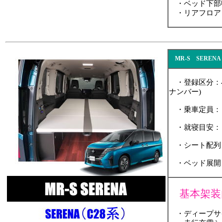
・ベッド下部
・リアフロア
MR-S SERENA
・登録区分：小
ナンバー)
・乗車定員：５名
・就寝目安：
・シート配列
・ベッド展開
基本架装
・ディープサイ