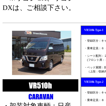
DXは、ご相談下さい。
VR510h Typ
・登録区分：キャ
・乗車定員：６（
・シート配列：２
(フロント席：３
・ベッド展開：段
（上段：収納式
VR510h Typ
・登録区分：キャ
・乗車定員：８（
・架装対象車輌：日産