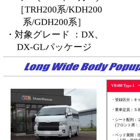
［TRH200系/KDH200
系/GDH200系］
・対象グレード ：DX、
DX-GLパッケージ
VR480 Type
・登録区分：キャ
・乗車定員：５名
・シート配列：２
(フロント席：２
・ベッド展開：段