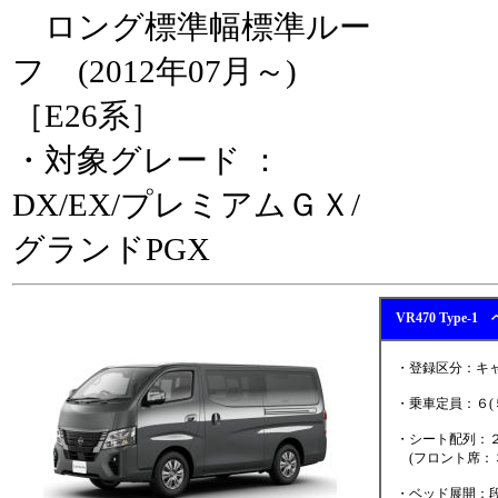
ロング標準幅標準ルー
フ (2012年07月～)
［E26系］
・対象グレード ：
DX/EX/プレミアムＧＸ/
グランドPGX
VR470 Type
・登録区分：キャ
・乗車定員：６(
・シート配列：２
(フロント席：３
・ベッド展開：段