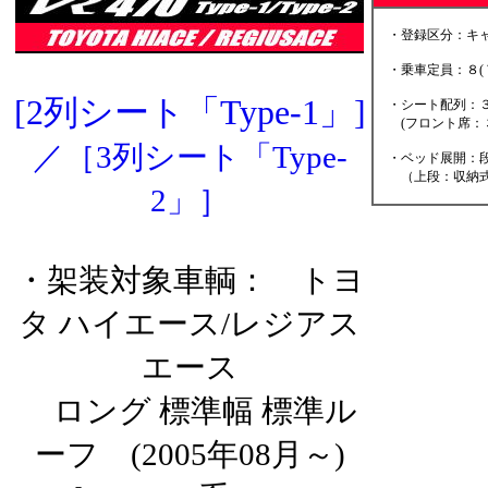
・登録区分：キャ
・乗車定員：８(
[2列シート「Type-1」]
・シート配列：３
(フロント席：３
／
［3列シート「Type-
・ベッド展開：段
（上段：収納式
2」］
・架装対象車輌： トヨ
タ ハイエース/レジアス
エース
ロング 標準幅 標準ル
ーフ (2005年08月～)