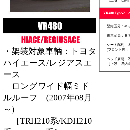
（上段：収納式
VR480 Type
・登録区分：キャ
・乗車定員：８名
・シート配列：３
・架装対象車輌：トヨタ
(フロント席：２
・ベッド展開：段
ハイエース/レジアスエ
（上段：収納式
ース
ロングワイド幅ミド
ルルーフ (2007年08月
～)
［TRH210系/KDH210