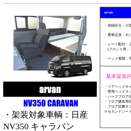
arvan
・登録区分：小型
・乗車定員：６(
・シート配列：２
(フロント席：３
・ベッド展開：平
基本架装
・リアベッドキャ
・専用ベッドマ
・ハーフフロア仕
・フロア構造用合
・フロア抗菌タフ
※セカンドシート
・架装対象車輌：日産
NV350 キャラバン