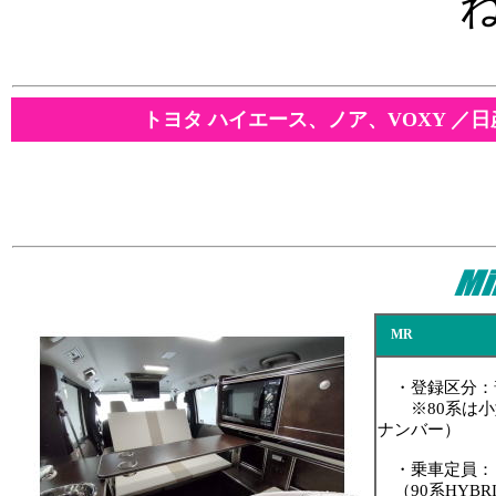
トヨタ ハイエース、ノア、VOXY ／
MR
・登録区分：普
※80系は小
ナンバー）
・乗車定員：
（90系HYBRI