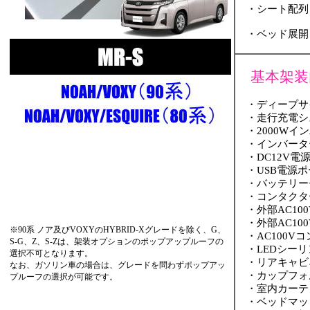
・シート配列
・ベッド展開
基本架装
・ディープサイ
・走行充電シ
・2000Wイ
・インバータ
・DC12V電
・USB電源ポ
・バッテリー
・コンタクタ
・外部AC10
・外部AC10
※90系 ノア及びVOXYのHYBRID-Xグレードを除く、G、
・AC100V
S-G、Z、S-Zは、架装オプションのポップアップルーフの
・LEDシーリ
選択不可となります。
・リアキャビ
なお、ガソリン車の場合は、グレードを問わずポップアッ
・カップフォル
プルーフの選択が可能です。
・室内カーテ
・ベッドマッ