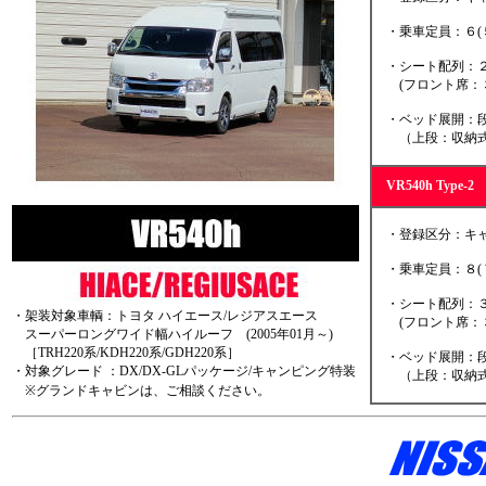
・乗車定員：６(
・シート配列：２
(フロント席：３
・ベッド展開：段
（上段：収納式
VR540h Typ
・登録区分：キャ
・乗車定員：８(
・シート配列：３
・架装対象車輌：トヨタ ハイエース/レジアスエース
(フロント席：３
スーパーロングワイド幅ハイルーフ (2005年01月～)
［TRH220系/KDH220系/GDH220系］
・ベッド展開：段
・対象グレード ：DX/DX-GLパッケージ/キャンピング特装
（上段：収納式
※グランドキャビンは、ご相談ください。