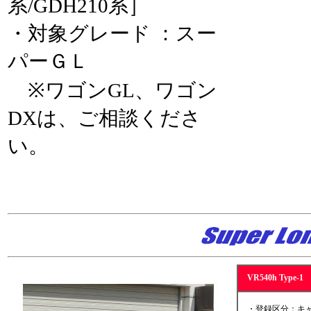
系/GDH210系］
・対象グレード ：スー
パーＧＬ
※ワゴンGL、ワゴン
DXは、ご相談くださ
い。
VR540h Typ
・登録区分：キャ