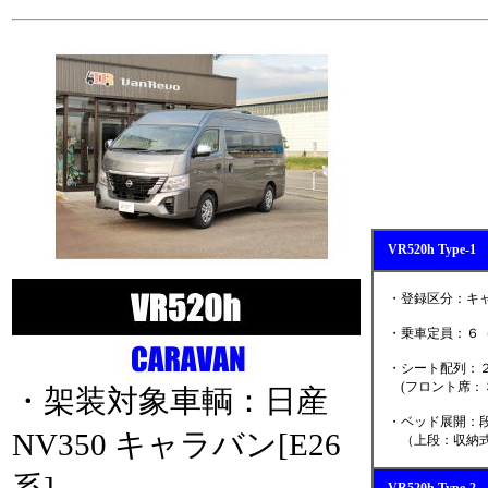
VR520h Typ
・登録区分：キャ
・乗車定員：６（
・シート配列：２
(フロント席：３
・架装対象車輌：日産
・ベッド展開：段
NV350 キャラバン[E26
（上段：収納式