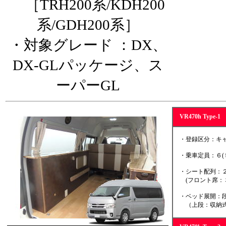
［TRH200系/KDH200
系/GDH200系］
・対象グレード ：DX、
DX-GLパッケージ、ス
ーパーGL
VR470h Type
・登録区分：キャ
・乗車定員：６(
・シート配列：２
(フロント席：３
・ベッド展開：段
（上段：収納式