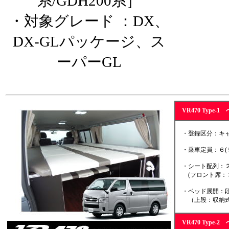
系/GDH200系］
・対象グレード ：DX、
DX-GLパッケージ、ス
ーパーGL
VR470 Type
・登録区分：キャ
・乗車定員：６(
・シート配列：２
(フロント席：３
・ベッド展開：段
（上段：収納式
VR470 Type