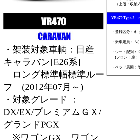
（上段：収納式
VR470 Type
・登録区分：キャ
・乗車定員：６(
・架装対象車輌：日産
・シート配列：２
(フロント席：３
キャラバン[E26系]
・ベッド展開：段
ロング標準幅標準ルー
フ (2012年07月～)
・対象グレード ：
DX/EX/プレミアムＧＸ/
グランドPGX
※ワゴンGX、ワゴン