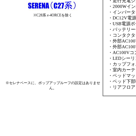
・走行充電シ
・2000Wイ
・インバータ
※C28系 e-4ORCEを除く
・DC12V電
・USB電源ポ
・バッテリー
・コンタクタ
・外部AC10
・外部AC10
・AC100V
・LEDシーリ
・カップフォル
・室内カーテ
・ベッドマッ
・ベッド下部
※セレナベースに、ポップアップルーフの設定はありませ
・リアフロア
ん。