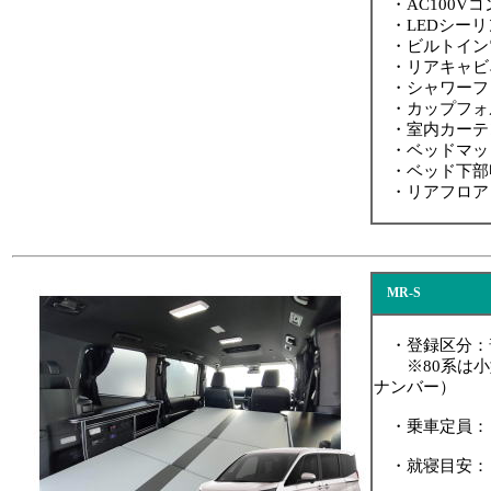
・AC100V
・LEDシーリ
・ビルトイン
・リアキャビ
・シャワーフォ
・カップフォル
・室内カーテ
・ベッドマッ
・ベッド下部
・リアフロア
MR-S
・登録区分：普
※80系は小
ナンバー）
・乗車定員：５名（
・就寝目安：