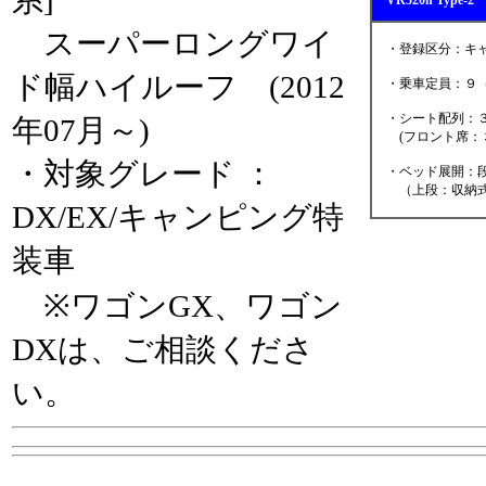
系]
VR520h Typ
スーパーロングワイ
・登録区分：キャ
ド幅ハイルーフ (2012
・乗車定員：９（
・シート配列：３
年07月～)
(フロント席：３
・対象グレード ：
・ベッド展開：段
（上段：収納式
DX/EX/キャンピング特
装車
※ワゴンGX、ワゴン
DXは、ご相談くださ
い。