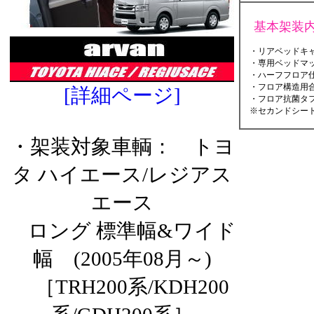
基本架装
・リアベッドキャ
・専用ベッドマ
・ハーフフロア仕
・フロア構造用合
[詳細ページ]
・フロア抗菌タフ
※セカンドシート
・架装対象車輌： トヨ
タ ハイエース/レジアス
エース
ロング 標準幅&ワイド
幅 (2005年08月～)
［TRH200系/KDH200