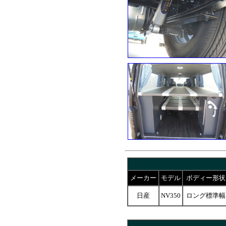
メーカー
モデル
ボディー形状
日産
NV350
ロング標準幅