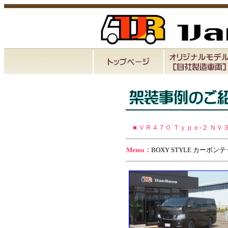
■ ＶＲ４７０ Ｔｙｐｅ-２ ＮＶ３
Memo：
BOXY STYLE カー