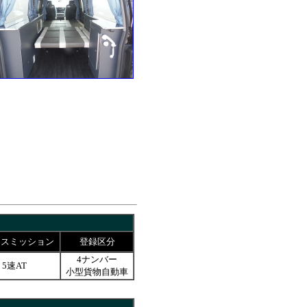
ンスミッション
登録区分
4ナンバー
5速AT
小型貨物自動車