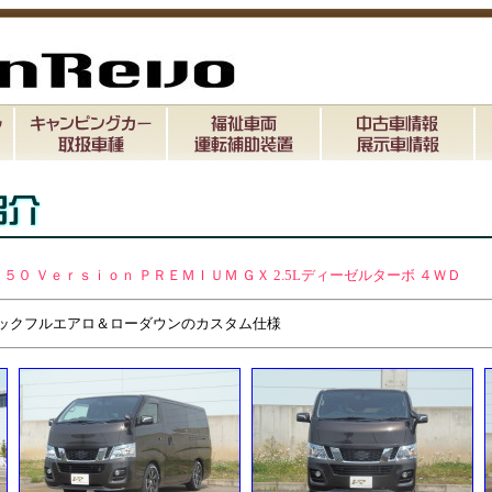
５０ Ｖｅｒｓｉｏｎ ＰＲＥＭＩＵＭ ＧＸ 2.5Lディーゼルターボ ４ＷＤ
ボンテックフルエアロ＆ローダウンのカスタム仕様