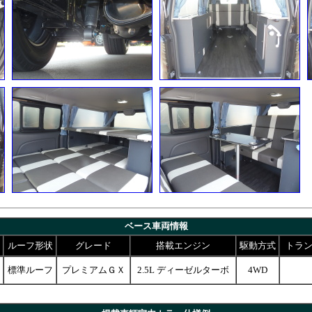
ベース車両情報
ルーフ形状
グレード
搭載エンジン
駆動方式
トラ
標準ルーフ
プレミアムＧＸ
2.5L ディーゼルターボ
4WD