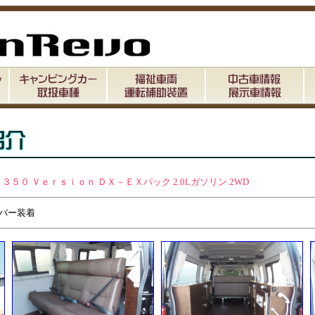
３５０ Ｖｅｒｓｉｏｎ ＤＸ－ＥＸパック 2.0Lガソリン 2WD
リアバー装着