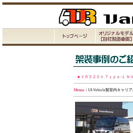
■ ＶＲ５２０ｈ Ｔｙｐｅ-１ ＮＶ
Memo：
UI-Vehicle製室内キャ