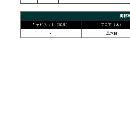
掲載
キャビネット（家具）
フロア（床）
-
黒木目