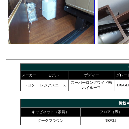
メーカー
モデル
ボディー
グレー
スーパーロングワイド幅
トヨタ
レジアスエース
DX-GL
ハイルーフ
掲載
キャビネット（家具）
フロア（床）
ダークブラウン
茶木目