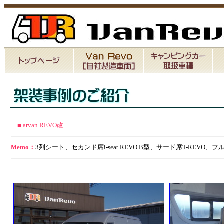
■ arvan REVO改
Memo：
3列シート、セカンド席i-seat REVO B型、サード席T-RE