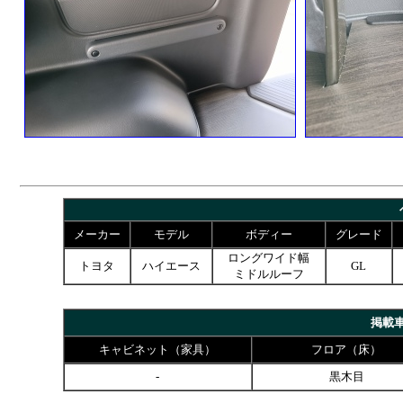
メーカー
モデル
ボディー
グレード
ロングワイド幅
トヨタ
ハイエース
GL
ミドルルーフ
掲載
キャビネット（家具）
フロア（床）
-
黒木目