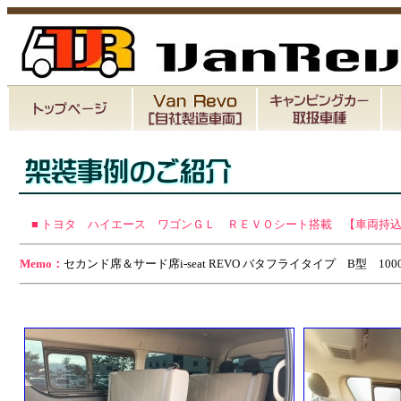
■ トヨタ ハイエース ワゴンＧＬ ＲＥＶＯシート搭載 【車両持
Memo：
セカンド席＆サード席i-seat REVO バタフライタイプ B型