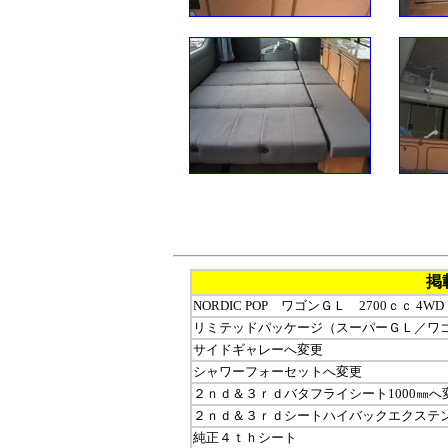
掲
NORDIC POP ワゴンＧＬ 2700ｃｃ 4WD
リミテッドパッケージ（スーパーＧＬ／ワ
サイドギャレーへ変更
シャワーフォーセットへ変更
２ｎｄ＆３ｒｄバタフライシート1000㎜へ
２ｎｄ＆３ｒｄシートハイバックエクステ
純正４ｔｈシート