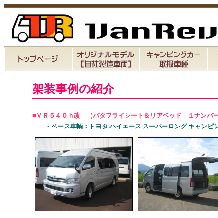
架装事例の紹介
■ＶＲ５４０ｈ改 （バタフライシート＆リアベッド １ナンバ
・ベース車輌：トヨタ ハイエース スーパーロング キャンピング