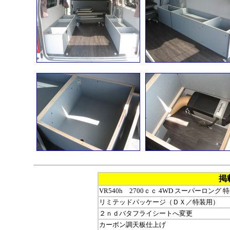
掲
VR540h 2700ｃｃ 4WD スーパーロング 
リミテッドパッケージ（ＤＸ／特装用）
２ｎｄバタフライシートへ変更
カーボン調天板仕上げ