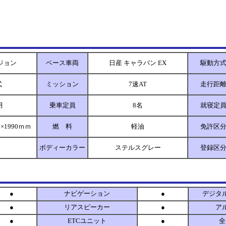
ジョン
ベース車両
日産 キャラバン EX
駆動方
式
ミッション
7速AT
走行距
月
乗車定員
8名
就寝定
ｍ×1990ｍｍ
燃 料
軽油
免許区
ボディーカラー
ステルスグレー
登録区
●
ナビゲーション
●
デジタ
●
リアスピーカー
●
ア
●
ETCユニット
●
全