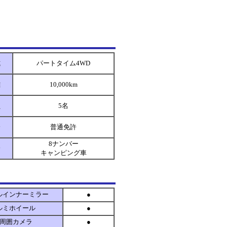
式
パートタイム4WD
離
10,000km
員
5名
分
普通免許
8ナンバー
分
キャンピング車
ルインナーミラー
●
ルミホイール
●
周囲カメラ
●