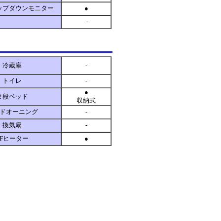
ップダウンモニター
●
-
冷蔵庫
-
トイレ
-
●
２段ベッド
収納式
ドオーニング
-
換気扇
-
FFヒーター
●