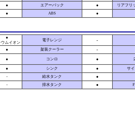
●
エアーバック
●
リアフリ
●
ABS
●
●
-
電子レンジ
チウムイオン
-
●
架装クーラー
●
コンロ
●
●
シンク
●
サイ
-
給水タンク
●
-
排水タンク
●