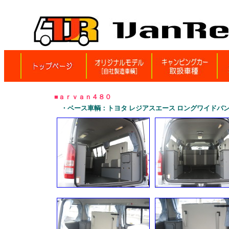
■ａｒｖａｎ４８０
・ベース車輌：トヨタ レジアスエース ロングワイドバン ミ