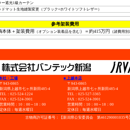
ラー遮光1級カーテン
ッドマット生地縫製変更（ブラック×ホワイトソフトレザー）
参考架装費用
輌本体＋架装費用
）＝約415万円
（オプション装着品を含む
（諸費用別
 本社・工場
■ 上越本店
943-0865
〒943-0865
潟県上越市七ヶ所新田485-4
新潟県上越市七ヶ所新田485-4
EL：025-524-1224
TEL：025-527-3365
AX：025-524-3901
FAX：025-524-3901
業時間：10：00～18：00
営業時間：10：00～18：00
休日：毎週水曜日
定休日：毎週水曜日
古物商許可証番号：【新潟県公安委員会 第461290001035号】