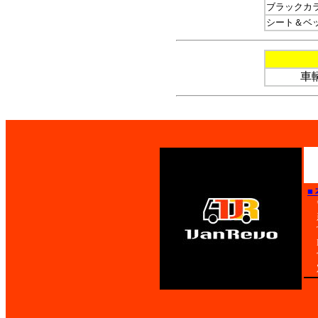
ブラックカ
シート＆ベ
車
■
〒
新
T
F
営
定