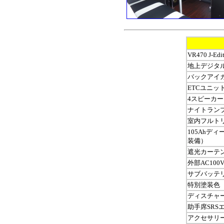
VR470 J
地上デジタル
バックアイカメ
ETCユニット
4スピーカー（
ナイトランプ付
室内フルトリム
105Ahデ
装備）
遮光カーテン
外部AC100
サブバッテリ
特別塗装色
ディスチャ
助手席SRS
アクセサリーソ