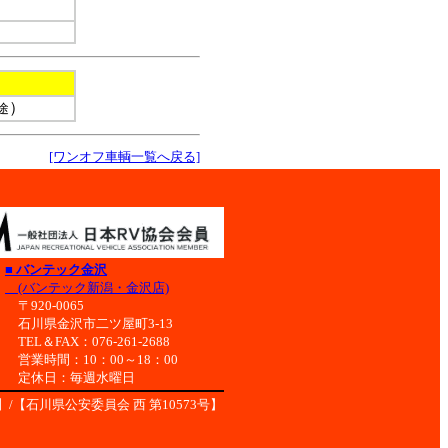
）
途
[ワンオフ車輌一覧へ戻る]
■ バンテック金沢
(バンテック新潟・金沢店)
〒920-0065
石川県金沢市二ツ屋町3-13
TEL＆FAX：076-261-2688
営業時間：10：00～18：00
定休日：毎週水曜日
/【石川県公安委員会 西 第10573号】