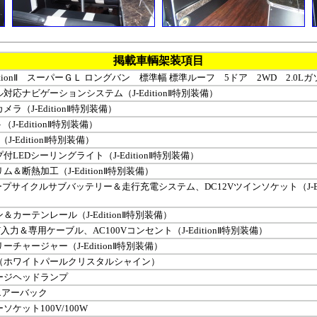
掲載車輌架装項目
‐EditionⅡ スーパーＧＬ ロングバン 標準幅 標準ルーフ 5ドア 2WD 2.0Lガ
対応ナビゲーションシステム（J‐EditionⅡ特別装備）
ラ（J‐EditionⅡ特別装備）
（J‐EditionⅡ特別装備）
J‐EditionⅡ特別装備）
LEDシーリングライト（J‐EditionⅡ特別装備）
＆断熱加工（J‐EditionⅡ特別装備）
ィープサイクルサブバッテリー＆走行充電システム、DC12Vツインソケット（J‐Edi
＆カーテンレール（J‐EditionⅡ特別装備）
V入力＆専用ケーブル、AC100Vコンセント（J‐EditionⅡ特別装備）
ーチャージャー（J‐EditionⅡ特別装備）
（ホワイトパールクリスタルシャイン）
ージヘッドランプ
エアーバック
ケット100V/100W