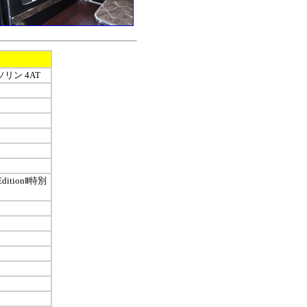
ソリン 4AT
tionⅡ特別