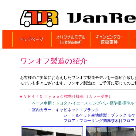
ワンオフ製造の紹介
お客様のご要望にお応えしたワンオフ製造モデルを一部紹介致し
モデルも多々ございます。ワンオフ製造は、ご予算に応じてのご
■ ＶＲ４７０ Ｔｙｐｅ‐1 標準仕様車 （カラー変更）
・ベース車輌：トヨタ ハイエース ロングバン 標準幅 標準ルー
・室内カラー キャビネット：ブラック
シート＆ベッド生地縫製：ブラック モケット（
フロア：フローリング調赤茶木目フロア