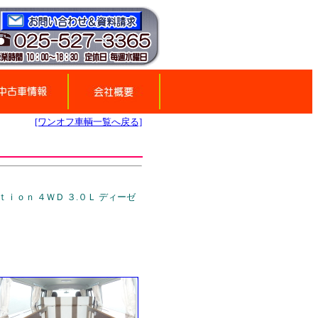
[ワンオフ車輌一覧へ戻る]
ｉｏｎ ４ＷＤ ３.０Ｌ ディーゼ