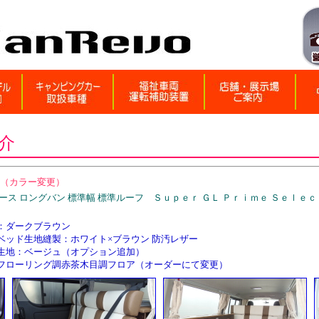
介
様 （カラー変更）
 ロングバン 標準幅 標準ルーフ Ｓｕｐｅｒ ＧＬ Ｐｒｉｍｅ Ｓｅｌｅｃｔ
ダークブラウン
：ホワイト×ブラウン 防汚レザー
ジュ（オプション追加）
赤茶木目調フロア（オーダーにて変更）