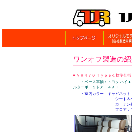
ワンオフ製造の紹
■ ＶＲ４７０ Ｔｙｐｅ‐1 標準仕
・ベース車輌：トヨタ ハイエース
ルターボ ５ドア ４ＡＴ
・室内カラー キャビネット：
シート＆ベッド生地縫製
カーテン生地：ベー
フロア：フローリング調