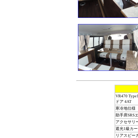
VR470 T
ドア 4AT
寒冷地仕様
助手席SRS
アクセサリーソ
遮光1級カ
リアスピー