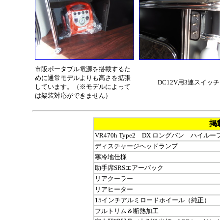
市販ポータブル電源を搭載するた
めに通常モデルよりも高さを拡張
DC12V用3連スイッチ
しています。（※モデルによって
は架装対応ができません）
掲
VR470h Type2 DX ロングバン ハイル
ディスチャージヘッドランプ
寒冷地仕様
助手席SRSエアーバック
リアクーラー
リアヒーター
15インチアルミロードホイール（純正）
フルトリム＆断熱加工