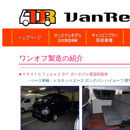
ワンオフ製造の紹介
■ ＶＲ４７０ Ｔｙｐｅ２ ＢＦ ポータブル電源搭載車
・ベース車輌：トヨタ ハイエース ロングバン ハイルーフ 標準幅