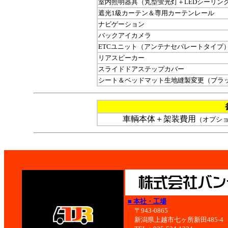
室内照明器具（丸型蛍光灯＋LEDシーリン
遮光1級カーテン＆専用カーテンレール
ナビゲーション
バックアイカメラ
ETCユニット（アンテナセパレートタイプ
リアスピーカー
スライドドアステップカバー
シート＆ベッドマット生地縫製変更（ブラ
車輌本体＋架装費用
（オプシ
■ 本社・工場
〒943-0865
新潟県上越市七ヶ所新田485-4