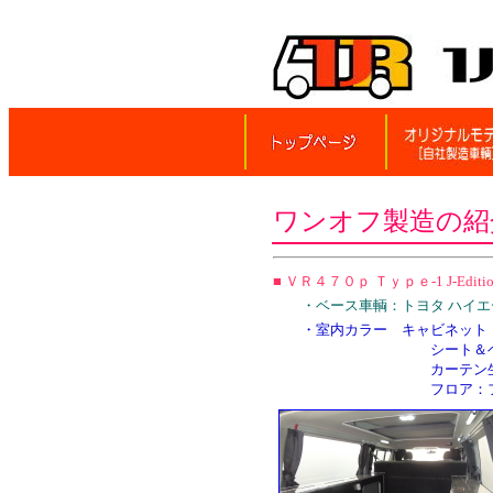
ワンオフ製造の紹
■ ＶＲ４７０ｐ Ｔｙｐｅ‐1 J‐Edi
・ベース車輌：トヨタ ハイエース
・室内カラー キャビネット
シート＆ベッド生地縫製
カーテン生地：ブラッ
フロア：フローリング