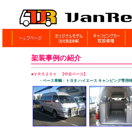
架装事例の紹介
■ＶＲ５２０ｈ 【中古ベース】
・ベース車輌：トヨタ ハイエース キャンピング専用特装車