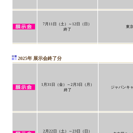
7月11日（土）～12日（日）
東京
終了
2025年 展示会終了分
1月31日（金）～2月3日（月）
ジャパンキャ
終了
2月22日（土）～23日（日）