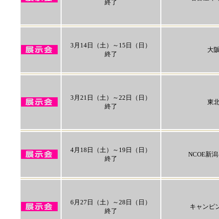
終了
3月14日（土）～15日（日）
大阪
終了
3月21日（土）～22日（日）
東北
終了
4月18日（土）～19日（日）
NCOE新
終了
6月27日（土）～28日（日）
キャンピン
終了