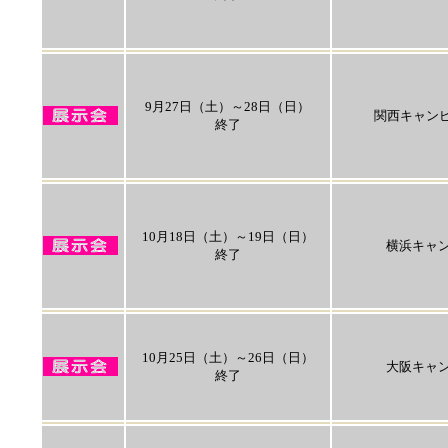
9月27日（土）～28日（日）
関西キャン
終了
10月18日（土）～19日（日）
横浜キャン
終了
10月25日（土）～26日（日）
大阪キャン
終了