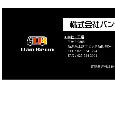
■ 本社・工場
〒943-0865
新潟県上越市七ヶ所新田485-4
TEL：025-524-1224
FAX：025-524-3901
古物商許可証番号：