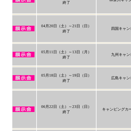
終了
04月20日（土）～21日（日）
四国キャン
終了
05月11日（土）～13日（月）
九州キャン
終了
05月18日（土）～19日（日）
広島キャン
終了
06月22日（土）～23日（日）
キャンピングカー
終了