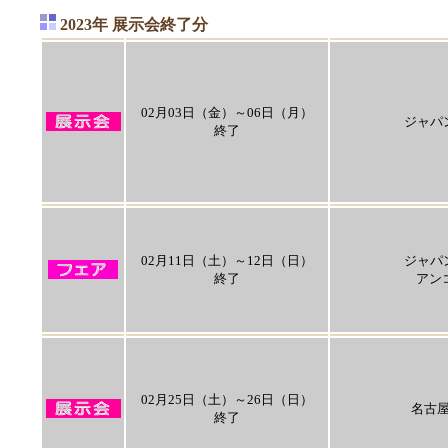
2023年 展示会終了分
02月03日（金）～06日（月）
ジャパ
終了
02月11日（土）～12日（日）
ジャパ
終了
アン
02月25日（土）～26日（日）
名古屋
終了