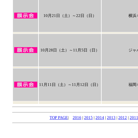
10月21日（土）～22日（日）
横浜
10月28日（土）～11月5日（日）
ジャ
11月11日（土）～11月12日（日）
福岡
TOP PAGE
|
2016
|
2015
|
2014
|
2013
|
2012
|
201