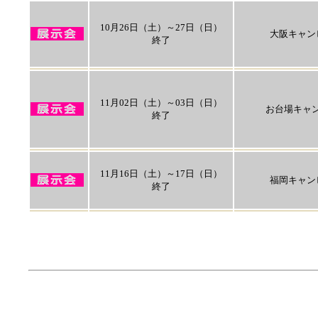
10月26日（土）～27日（日）
大阪キャン
終了
11月02日（土）～03日（日）
お台場キャン
終了
11月16日（土）～17日（日）
福岡キャン
終了